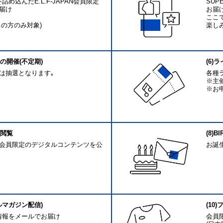
を詰め込んだE.L.F-JAPAN会員限定
SUP
届け
お届
ここ
の方のみ対象)
楽し
の開催(不定期)
(6
は抽選となります｡
各種
※主
※お
の閲覧
(8)B
会員限定のデジタルコンテンツを公
お誕
ルマガジン配信)
(10
最新情報をメールでお届け
会員