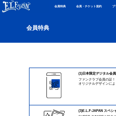
会員特典
会員・チケット規約
プ
会員特典
(1)日本限定デジタル会
ファンクラブ会員の証！
オリジナルデザインによるI
(3)E.L.F-JAPAN 