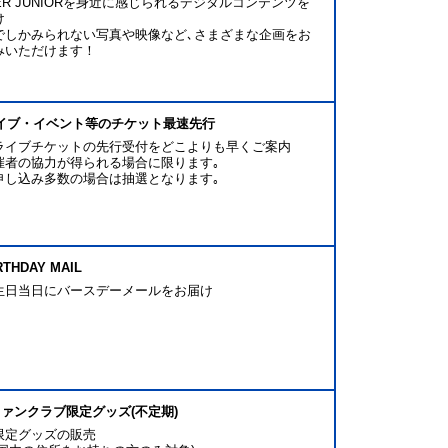
ER JUNIORを身近に感じられるデジタルコンテンツを
け
でしかみられない写真や映像など､さまざまな企画をお
みいただけます！
)ライブ・イベント等のチケット最速先行
ライブチケットの先行受付をどこよりも早くご案内
催者の協力が得られる場合に限ります｡
申し込み多数の場合は抽選となります｡
IRTHDAY MAIL
生日当日にバースデーメールをお届け
)ファンクラブ限定グッズ(不定期)
限定グッズの販売